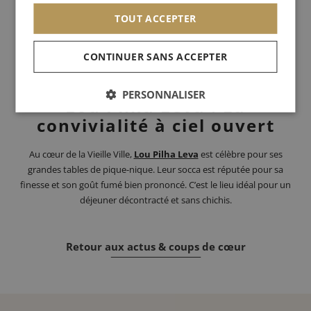
Si vous flânez entre les étals du marché aux fleurs le matin,
TOUT ACCEPTER
cherchez le stand de
Chez Thérésa
. Depuis les années 20, la socca
y est acheminée à vélo depuis un four à bois historique. C'est le
CONTINUER SANS ACCEPTER
snack parfait à grignoter entre deux bouquets de mimosas.
PERSONNALISER
Lou Pilha Leva : La
convivialité à ciel ouvert
Au cœur de la Vieille Ville,
Lou Pilha Leva
est célèbre pour ses
grandes tables de pique-nique. Leur socca est réputée pour sa
finesse et son goût fumé bien prononcé. C’est le lieu idéal pour un
déjeuner décontracté et sans chichis.
Retour aux actus & coups de cœur