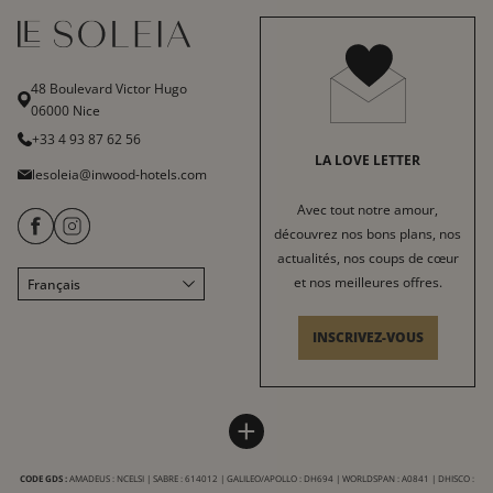
48 Boulevard Victor Hugo
06000 Nice
+33 4 93 87 62 56
LA LOVE LETTER
lesoleia@inwood-hotels.com
Avec tout notre amour,
découvrez nos bons plans, nos
actualités, nos coups de cœur
et nos meilleures offres.
Français
English
Italiano
INSCRIVEZ-VOUS
Deutsch
HÔTEL LE SOLEIA
INWOOD HOTELS
+
Plan du site
À propos
LABELS & CERTIFICATIONS
CODE GDS :
AMADEUS : NCELSI | SABRE : 614012 | GALILEO/APOLLO : DH694 | WORLDSPAN : A0841 | DHISCO :
Conditions générales de vente
Carrière