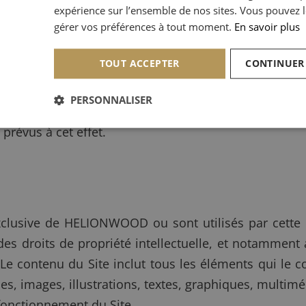
expérience sur l’ensemble de nos sites. Vous pouvez l
gérer vos préférences à tout moment.
En savoir plus
ONWOOD sont accessibles sur le Site et communiqué
on complémentaire, nous vous invitons à consul
TOUT ACCEPTER
CONTINUER
PERSONNALISER
 d'annulation liées à une réservation en ligne ou
prévus à cet effet.
xclusive de HELIONWOOD ou sont utilisés par cette d
r des droits de propriété intellectuelle, et notammen
que. Le contenu du Site inclut tous les éléments qui 
hies, images, illustrations, textes, graphiques, multim
e fonctionnement du Site.